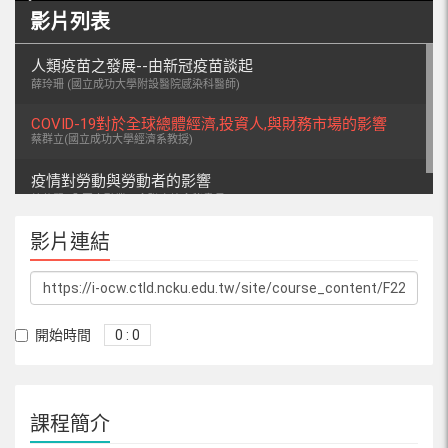
影片列表
人類疫苗之發展--由新冠疫苗談起
薛玲珊 (國立成功大學附設醫院感染科醫師)
COVID-19對於全球總體經濟,投資人,與財務市場的影響
蔡群立(國立成功大學經濟系教授)
疫情對勞動與勞動者的影響
韓仕賢 (全國金融業工會聯合總會秘書長)
影片連結
開始時間
0 : 0
課程簡介