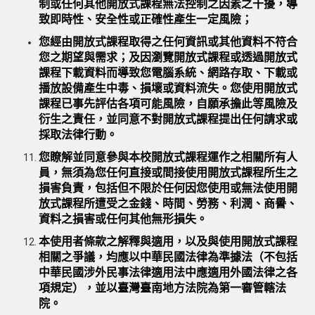
制或任何其他開放式課程無法控制之因素之干擾，導
致即時性、安全性或正確性產生一定風險；
您經由開放式課程取得之任何資訊或其他資料不符合
您之期望與需求；及因瀏覽開放式課程或透過開放式
課程下載資料而導致您電腦系統、網路存取、下載或
播放設備產生中毒、損壞或資料流失。您使用開放式
課程已事先評估各項可能風險，自願承擔此等風險及
衍生之責任，並同意不對開放式課程提出任何請求或
採取法律行動。
您瞭解並同意參與本校開放式課程運作之相關所有人
員，無須為您任何直接或間接使用開放式課程所生之
損害負責，包括但不限於任何因您使用或無法使用開
放式課程所遭受之金錢、時間、勞務、利潤、商譽、
資料之損害或任何其他無形損失。
本使用者條款之解釋與適用，以及與使用開放式課程
相關之爭議，均應以中華民國法律為準據法（不包括
中華民國涉外民事法律適用法中應適用外國法律之各
項規定），並以臺灣臺南地方法院為第一審管轄法
院。