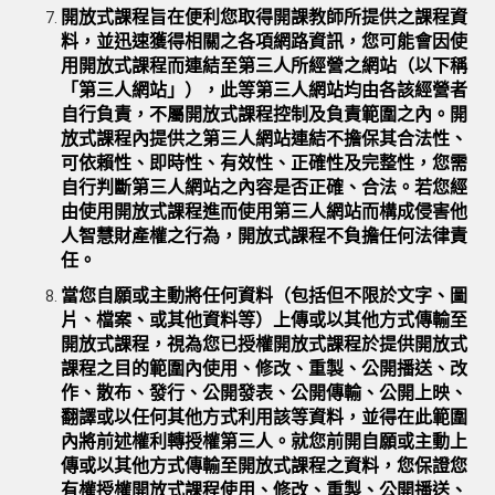
開放式課程旨在便利您取得開課教師所提供之課程資
料，並迅速獲得相關之各項網路資訊，您可能會因使
用開放式課程而連結至第三人所經營之網站（以下稱
「第三人網站」），此等第三人網站均由各該經營者
自行負責，不屬開放式課程控制及負責範圍之內。開
放式課程內提供之第三人網站連結不擔保其合法性、
可依賴性、即時性、有效性、正確性及完整性，您需
自行判斷第三人網站之內容是否正確、合法。若您經
由使用開放式課程進而使用第三人網站而構成侵害他
人智慧財產權之行為，開放式課程不負擔任何法律責
任。
當您自願或主動將任何資料（包括但不限於文字、圖
片、檔案、或其他資料等）上傳或以其他方式傳輸至
開放式課程，視為您已授權開放式課程於提供開放式
課程之目的範圍內使用、修改、重製、公開播送、改
作、散布、發行、公開發表、公開傳輸、公開上映、
翻譯或以任何其他方式利用該等資料，並得在此範圍
內將前述權利轉授權第三人。就您前開自願或主動上
傳或以其他方式傳輸至開放式課程之資料，您保證您
有權授權開放式課程使用、修改、重製、公開播送、