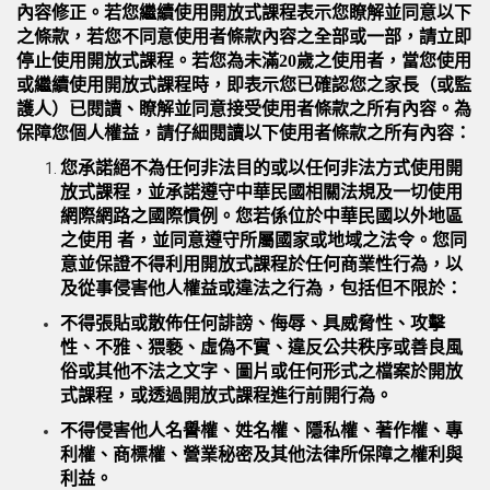
內容修正。若您繼續使用開放式課程表示您瞭解並同意以下
之條款，若您不同意使用者條款內容之全部或一部，請立即
停止使用開放式課程。若您為未滿20歲之使用者，當您使用
或繼續使用開放式課程時，即表示您已確認您之家長（或監
護人）已閱讀、瞭解並同意接受使用者條款之所有內容。為
保障您個人權益，請仔細閱讀以下使用者條款之所有內容：
您承諾絕不為任何非法目的或以任何非法方式使用開
放式課程，並承諾遵守中華民國相關法規及一切使用
網際網路之國際慣例。您若係位於中華民國以外地區
之使用 者，並同意遵守所屬國家或地域之法令。您同
意並保證不得利用開放式課程於任何商業性行為，以
及從事侵害他人權益或違法之行為，包括但不限於：
不得張貼或散佈任何誹謗、侮辱、具威脅性、攻擊
性、不雅、猥褻、虛偽不實、違反公共秩序或善良風
俗或其他不法之文字、圖片或任何形式之檔案於開放
式課程，或透過開放式課程進行前開行為。
不得侵害他人名譽權、姓名權、隱私權、著作權、專
利權、商標權、營業秘密及其他法律所保障之權利與
利益。