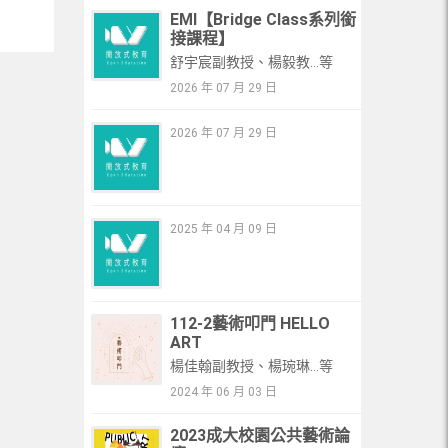
單元30： 具橋面系梁與虛變位法求影響線
EMI【Bridge Class系列銜
接課程】
單元31：虛變位法求影響線與桁架影響線
舒宇宸副教授、楊毅教...等
2026 年 07 月 29 日
單元32：簡單桁架之影響線
2026 年 07 月 29 日
單元33：複合桁架之影響線與最大應力
單元34： 鐵路橋樑之標準載重
2025 年 04 月 09 日
單元35：公路橋樑-標準載重,最大剪力,彎
矩
單元36：樑之絕對最大彎矩
112-2藝術叩門 HELLO
ART
單元37：空間桁架與靜定束制力之尋求
楊佳翰副教授、楊琬琳...等
2024 年 06 月 03 日
單元38：空間桁架之靜定，穩定之判別(1)
2023成大校園公共藝術論
單元39：空間桁架之靜定，穩定之判別(2)