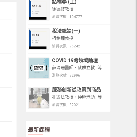
結構學 (上)
徐德修教授
單元21：索線多邊形、三鉸拱
瀏覽次數 : 104777
單元22：平行線作圖法
稅法總論(一)
柯格鐘教授
單元23：受集中載重、垂直分布載重之拱
及懸索
瀏覽次數 : 95242
單元24： 承受垂直均布載重之懸索
COVID 19跨領域論壇
薛玲珊醫師、蔡群立教...等
單元25：承受本身重量之懸索
瀏覽次數 : 92996
單元26：靜定剛架分析
服務創新從政策到商品
孔憲法教授、仲曉玲助...等
單元27：複合結構分析與影響線
瀏覽次數 : 82021
單元28：影響線分析
單元29：具橋面系主梁之影響線
最新課程