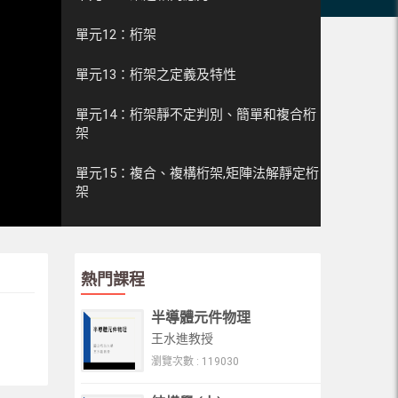
單元12：桁架
單元13：桁架之定義及特性
單元14：桁架靜不定判別、簡單和複合桁
架
單元15：複合、複構桁架,矩陣法解靜定桁
架
單元16： 解靜定桁架
單元17：K及複合桁架分析-斷面法
熱門課程
單元18：複構桁架分析-代替桿法
半導體元件物理
王水進教授
單元19：迴路法、零載重試驗
瀏覽次數 : 119030
單元20：桁架補充介紹