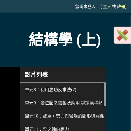
您尚未登入。 (
登入
或
註冊
)
結構學 (上)
影片列表
單元8：利用虛功反求法(2)
單元9：變位圖之繪製及應用,靜定梁種類
單元10：載重，剪力與彎矩的圖形與關係
單元11：粱之軸向應力