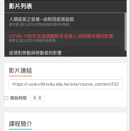
影片列表
人類疫苗之發展--由新冠疫苗談起
薛玲珊 (國立成功大學附設醫院感染科醫師)
COVID-19對於全球總體經濟,投資人,與財務市場的影響
蔡群立(國立成功大學經濟系教授)
疫情對勞動與勞動者的影響
韓仕賢 (全國金融業工會聯合總會秘書長)
影片連結
開始時間
0 : 0
課程簡介