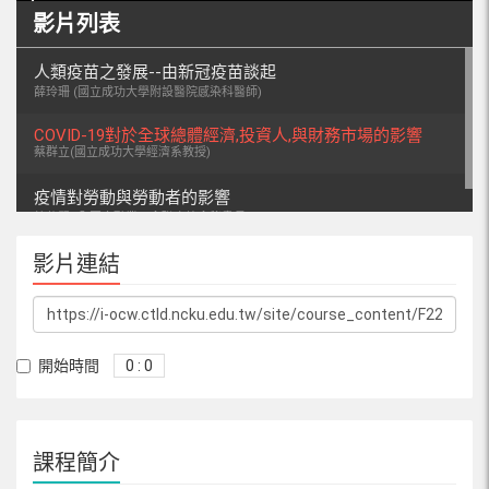
影片列表
人類疫苗之發展--由新冠疫苗談起
薛玲珊 (國立成功大學附設醫院感染科醫師)
COVID-19對於全球總體經濟,投資人,與財務市場的影響
蔡群立(國立成功大學經濟系教授)
疫情對勞動與勞動者的影響
韓仕賢 (全國金融業工會聯合總會秘書長)
影片連結
開始時間
0 : 0
課程簡介