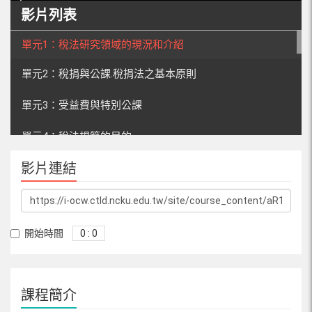
影片列表
單元1：稅法研究領域的現況和介紹
單元2：稅捐與公課.稅捐法之基本原則
單元3：受益費與特別公課
單元4：稅法規範的目的
影片連結
單元5：稅法規範的基本原則
單元6：依法課稅原則及構成要件法定原則
單元7：法律明確性原則及效果法定原則
開始時間
0 : 0
單元8：稅捐契約禁止、溯及適用禁止、類推適用禁止
課程簡介
單元9：量能與普遍所得課稅原則