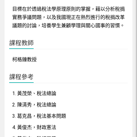
單元10：全部所得課稅與實現原則
目標在於透過稅法學原理原則的掌握，藉以分析稅捐
實務爭議問題，以及我國現正在熱烈進行的稅捐改革
單元11：實價課稅原則
議題的討論，培養學生兼顧學理與關心國事的習慣。
單元12：實質課稅原則
課程教師
單元13：淨值原則
柯格鐘教授
單元14：個人所得課稅原則、綜合所得課稅原則、終身所得
課稅原則
課程參考
單元15：實用性原則
1. 黃茂榮、稅法總論
2. 陳清秀，稅法總論
3. 葛克昌，稅法基本問題
4. 黃俊杰，財政憲法