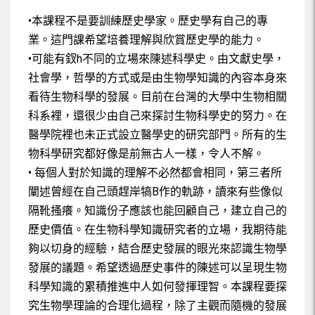
生物科學史與科學哲學-單元9
•本課程不是要訓練歷史學家。歷史學有自己的專
業。這門課希望培養理解與欣賞歷史學的能力。
生物科學史與科學哲學-單元10
•可能有釵h不同的立場來陳述科學史。由文獻史學，
生物科學史與科學哲學-單元11
社會學，哲學的方式或是由生物學知識的內容本身來
看待生物科學的發展。目前在台灣的大學中生物相關
生物科學史與科學哲學-單元12
科系裡，還很少由自己來探討生物科學史的努力。在
醫學院裡也未正式設立醫學史的研究部門。所有的生
物科學研究都好像是前無古人一樣，令人不解。
• 每個人對於知識的理解不必然都會相同，第三者所
闡述曾經在自己頭趕岸犒B作的軌跡，讀來有些像似
隔靴搔癢。知識份子應該也能回顧自己，建立自己的
歷史價值。在生物科學知識研究者的立場，我期待能
夠以切身的經驗，結合歷史發展的眼光來認識生物學
發展的議題。希望透過歷史事件的陳述可以呈現生物
科學知識的累積推進中人如何發揮理智。本課程要探
究生物學理論的合理化過程，除了主觀而隨機的發展