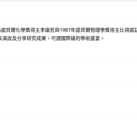
6諾貝爾化學獎得主李遠哲與1987年諾貝爾物理學獎得主比得諾
師蒞臨發表演說及分享研究成果，可謂國際級的學術盛宴。