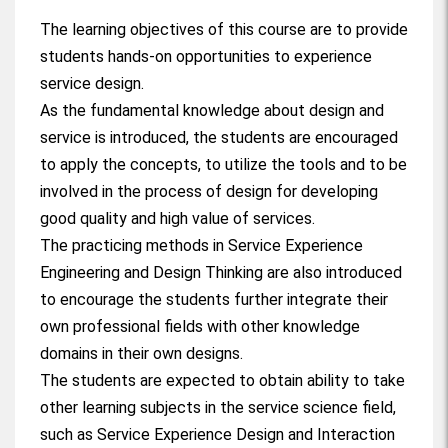
服務設計-單元9
The learning objectives of this course are to provide
students hands-on opportunities to experience
服務設計-單元10
service design.
服務設計-單元11
As the fundamental knowledge about design and
service is introduced, the students are encouraged
服務設計-單元12
to apply the concepts, to utilize the tools and to be
involved in the process of design for developing
服務設計-單元13
good quality and high value of services.
The practicing methods in Service Experience
Engineering and Design Thinking are also introduced
to encourage the students further integrate their
own professional fields with other knowledge
domains in their own designs.
The students are expected to obtain ability to take
other learning subjects in the service science field,
such as Service Experience Design and Interaction