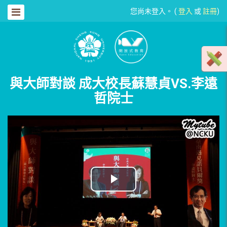
您尚未登入。 (
登入
或
註冊
)
與大師對談 成大校長蘇慧貞VS.李遠
哲院士