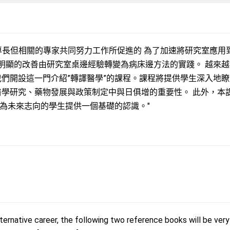
專長但相關的專家共同努力工作所促進的 為了加速將研究室應用
，明顯的改善由研究室桌邊經驗轉變為病床邊方法的實踐。 越來越
我們開設這一門介紹”轉譯醫學”的課程。課程將提供學生深入地瞭
醫學研究、藥物發展與政策制定中與日俱增的重要性。 此外，本
為未來志向的學生提供一個基礎的認識。"
ternative career, the following two reference books will be very