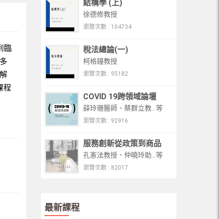
結構學 (上)
徐德修教授
瀏覽次數 : 104734
到臨
稅法總論(一)
多
柯格鐘教授
解
瀏覽次數 : 95182
課程
COVID 19跨領域論壇
薛玲珊醫師、蔡群立教...等
瀏覽次數 : 92916
服務創新從政策到商品
孔憲法教授、仲曉玲助...等
瀏覽次數 : 82017
最新課程