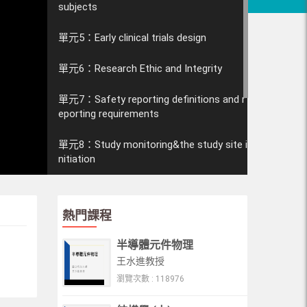
subjects
單元5：Early clinical trials design
單元6：Research Ethic and Integrity
單元7：Safety reporting definitions and r
eporting requirements
單元8：Study monitoring&the study site i
nitiation
單元9：Investigational product accounta
bility and study site closure
熱門課程
單元10：Compliance and quality assuran
半導體元件物理
ce&Learning by experience
王水進教授
瀏覽次數 : 118976