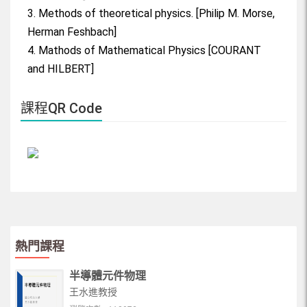
3. Methods of theoretical physics. [Philip M. Morse,
Herman Feshbach]
4. Mathods of Mathematical Physics [COURANT
and HILBERT]
課程QR Code
熱門課程
半導體元件物理
王水進教授