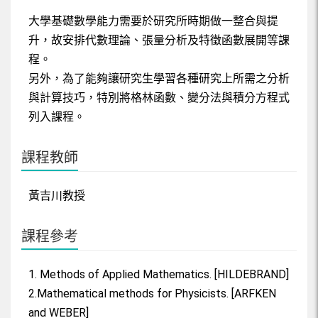
單元8-1
大學基礎數學能力需要於研究所時期做一整合與提
升，故安排代數理論、張量分析及特徵函數展開等課
單元8-2
程。
單元9-1
另外，為了能夠讓研究生學習各種研究上所需之分析
與計算技巧，特別將格林函數、變分法與積分方程式
單元9-2
列入課程。
課程教師
黃吉川教授
課程參考
1. Methods of Applied Mathematics. [HILDEBRAND]
2.Mathematical methods for Physicists. [ARFKEN
and WEBER]