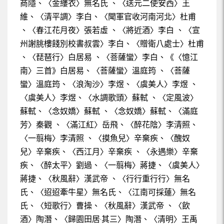
商隱、〈金縷衣〉無名氏 、〈送元二使安西〉王
維、〈清平調〉李白、〈聞軍官收河南河北〉杜甫
、〈春江花月夜〉張若虛 、〈將近酒〉李白 、〈宣
州謝朓樓餞別校書叔雲〉李白、〈贈衛八處士〉杜甫
、〈琵琶行〉白居易 、〈菩薩蠻〉李白、《〈憶江
南〉三首》白居易、〈菩薩蠻〉溫庭筠 、〈菩薩
蠻〉溫庭筠、〈浪淘沙〉李煜、〈虞美人〉李煜 、
〈虞美人〉李煜、〈水調歌頭〉蘇軾 、〈定風波〉
蘇軾、〈念奴嬌〉蘇軾 、〈念奴嬌〉蘇軾、〈滿庭
芳〉秦觀 、〈滿江紅〉岳飛、〈醉花陰〉李清照、
〈一翦梅〉李清照 、〈摸魚兒〉辛棄疾、〈醜奴
兒〉辛棄疾、〈西江月〉辛棄疾 、〈永遇樂〉辛棄
疾、〈醉太平〉劉過、〈一翦梅〉蔣捷、〈虞美人〉
蔣捷、〈秋風辭〉漢武帝 、〈行行重行行〉無名
氏、〈迢迢牽牛星〉無名氏、〈江南可採蓮〉無名
氏、〈短歌行〉曹操、〈秋風辭〉漢武帝 、〈飲
酒〉陶潛、〈歸園田居‧其三〉陶潛、〈清明〉王禹