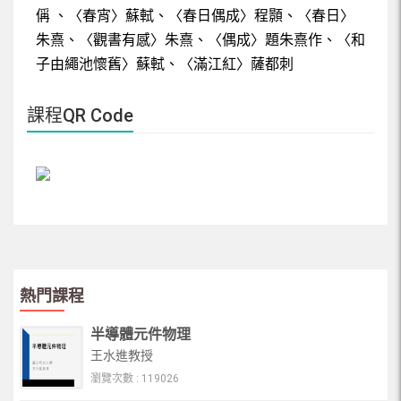
偁 、〈春宵〉蘇軾、〈春日偶成〉程顥、〈春日〉
朱熹、〈觀書有感〉朱熹、〈偶成〉題朱熹作、〈和
子由繩池懷舊〉蘇軾、〈滿江紅〉薩都刺
課程QR Code
熱門課程
半導體元件物理
王水進教授
瀏覽次數 : 119026