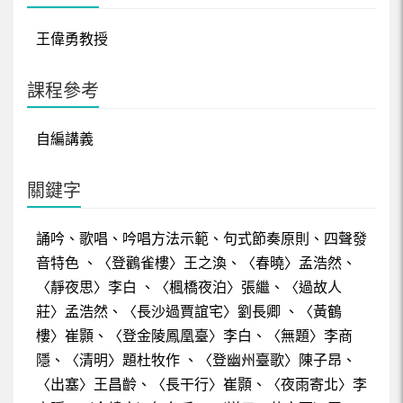
102下閩南文化-第20週上
王偉勇教授
102下閩南文化-第20週下
課程參考
102下閩南文化-第21週
自編講義
關鍵字
誦吟、歌唱、吟唱方法示範、句式節奏原則、四聲發
音特色 、〈登鸛雀樓〉王之渙、〈春曉〉孟浩然、
〈靜夜思〉李白 、〈楓橋夜泊〉張繼、〈過故人
莊〉孟浩然、〈長沙過賈誼宅〉劉長卿 、〈黃鶴
樓〉崔顥、〈登金陵鳳凰臺〉李白、〈無題〉李商
隱、〈清明〉題杜牧作 、〈登幽州臺歌〉陳子昂、
〈出塞〉王昌齡、〈長干行〉崔顥、〈夜雨寄北〉李