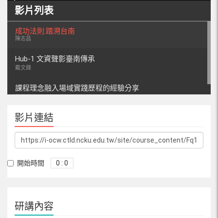
影片列表
成功法則:踏溯台南
陳志昌
Hub-1 文資聲影臺南傳承
戴文鋒
課程理念融入場域實踐歷程的經驗分享
林幼雀
影片連結
開始時間
0 : 0
研講內容