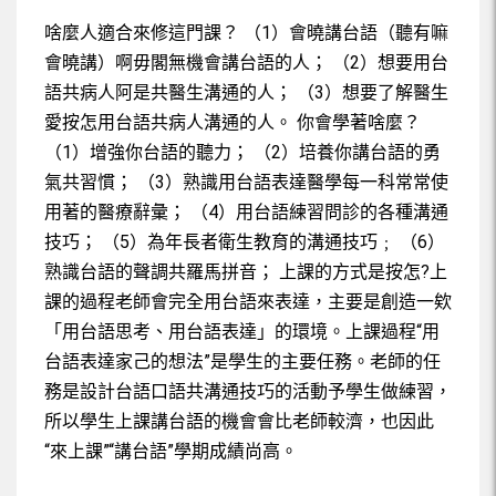
3-5 高血壓 Sub TwMed NOLMH
蔡美慧
啥麼人適合來修這門課？ （1）會曉講台語（聽有嘛
會曉講）啊毋閣無機會講台語的人； （2）想要用台
2-1肺炎 Sub TwMed NOLMH
語共病人阿是共醫生溝通的人； （3）想要了解醫生
蔡美慧
愛按怎用台語共病人溝通的人。 你會學著啥麼？
（1）增強你台語的聽力； （2）培養你講台語的勇
氣共習慣； （3）熟識用台語表達醫學每一科常常使
用著的醫療辭彙； （4）用台語練習問診的各種溝通
技巧； （5）為年長者衛生教育的溝通技巧﹔ （6）
熟識台語的聲調共羅馬拼音； 上課的方式是按怎?上
課的過程老師會完全用台語來表達，主要是創造一欸
「用台語思考、用台語表達」的環境。上課過程“用
台語表達家己的想法”是學生的主要任務。老師的任
務是設計台語口語共溝通技巧的活動予學生做練習，
所以學生上課講台語的機會會比老師較濟，也因此
“來上課”“講台語”學期成績尚高。