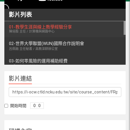
影片列表
01-教學生涯與線上教學經驗分享
陳培殷 主任 / 計算機與網路中心
02-世界大學聯盟(WUN)國際合作說明會
呂佩融 主任秘書 / 高教深耕辦公室
03-如何零風險的運用補助經費
王明洲 主任 / 主計室
影片連結
04-校園多元與性別平等
吳怡靜 專員 / 性別平等教育委員會
05-一定需要暸解的彈性薪資
吳佳慶 副研發長 / 研發處
開始時間
0 : 0
06-產學合作有什麼規範
張志涵 主任 / 產學創新總中心