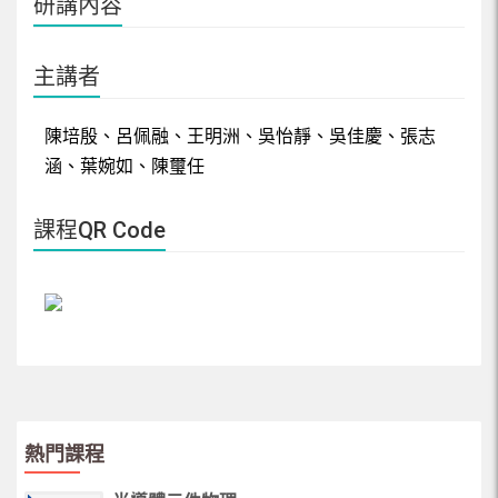
研講內容
07-跨領域教學經驗分享
葉婉如 副教授 / 社會科學院法律系
08-當 1.5Ｍ 出現時…
主講者
陳璽任 助理教授 / 規劃設計學院工業設計學系
陳培殷、呂佩融、王明洲、吳怡靜、吳佳慶、張志
涵、葉婉如、陳璽任
課程QR Code
熱門課程